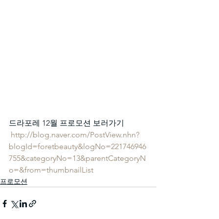
드라포레 12월 프로모션 보러가기
http://blog.naver.com/PostView.nhn?
blogId=foretbeauty&logNo=221746946
755&categoryNo=13&parentCategoryN
o=&from=thumbnailList
프로모션