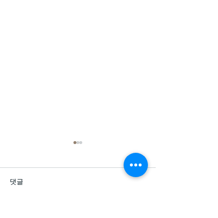
댓글
드라포레 8월 프로모션
이경민포레 7월