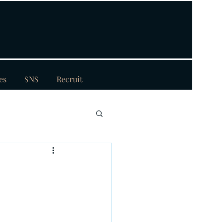
es
SNS
Recruit