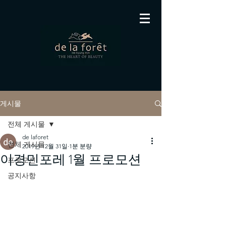
게시물
전체 게시물
de laforet
전체 게시물
2019년 12월 31일
1분 분량
이경민포레 1월 프로모션
프로모션
공지사항