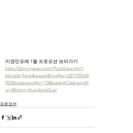
이경민포레 1월 프로모션 보러가기
http://blog.naver.com/PostView.nhn?
blogId=foretbeauty&logNo=221755334
925&categoryNo=13&parentCategoryN
o=&from=thumbnailList
프로모션