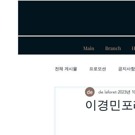
Main
Branch
H
전체 게시물
프로모션
공지사항
de laforet
2023년 
이경민포레