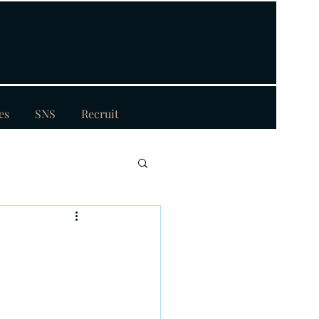
es
SNS
Recruit