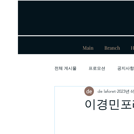
Main
Branch
H
전체 게시물
프로모션
공지사항
de laforet
2023년 
이경민포