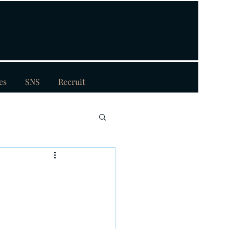
es
SNS
Recruit