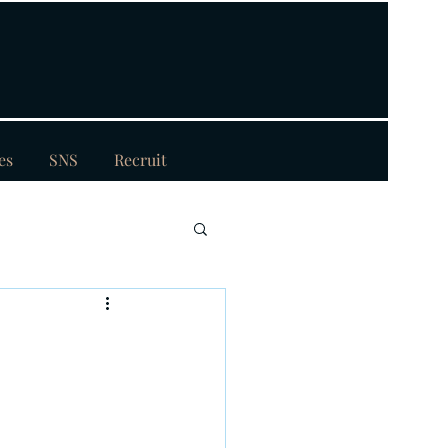
es
SNS
Recruit